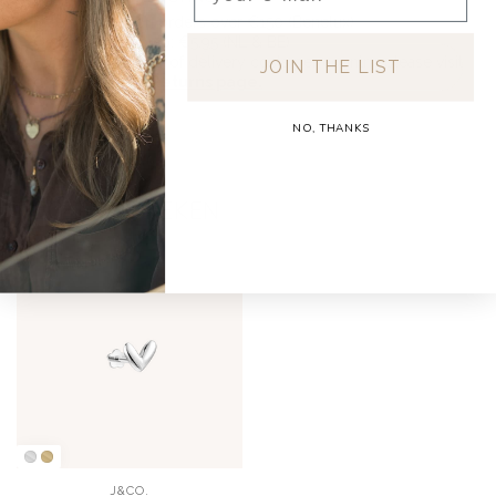
Free shipping on orders over €150 (Benelux)
Orders under €150: €5.95 (NL & BE)
For a full overview of delivery costs per country, please visit
JOIN THE LIST
our
Shipping & Returns page.
NO, THANKS
RECENT BEKEKEN
J&CO.