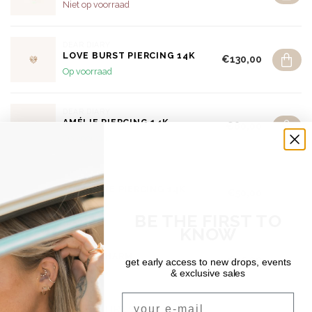
Niet op voorraad
DEAR DIARY
LOVE BURST PIERCING 14K
€130,00
Op voorraad
DEAR DIARY
AMÉLIE PIERCING 14K
€80,00
Op voorraad
DEAR DIARY
TINY LOVE PIERCING 14K
€50,00
Op voorraad
BE THE FIRST TO
KNOW
DEAR DIARY
LOVER CHARM
€15,00
get early access to new drops, events
Op voorraad
& exclusive sales
Email
SHIPPING & RETURNS