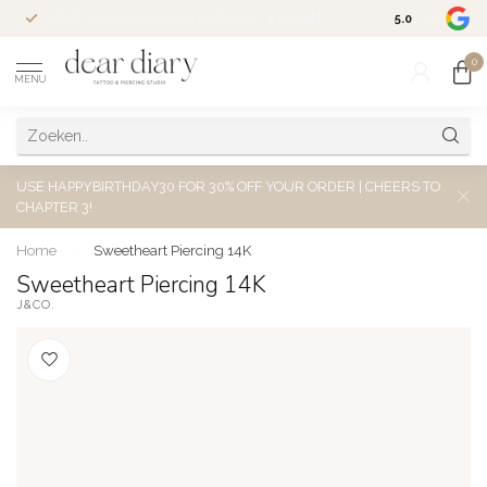
Altijd welkom voor een kosteloos
consult
5.0
/5.0
0
MENU
USE HAPPYBIRTHDAY30 FOR 30% OFF YOUR ORDER | CHEERS TO
CHAPTER 3!
Home
/
Sweetheart Piercing 14K
Sweetheart Piercing 14K
J&CO.