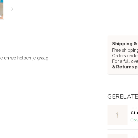
Shipping &
Free shippin
Orders under
ie en we helpen je graag!
For a full ov
& Returns 
GERELAT
DEA
GL
Op 
DEA