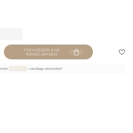
TOEVOEGEN AAN
WINKELWAGEN
binnen
10:35:10
= vandaag verzonden!