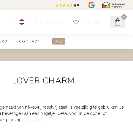
en kosteloos
consult
5.0
/5.0
0
Mijn account
Verlanglijst
EUR
ARD
CONTACT
SALE
LOVER CHARM
emaakt van nikkelvrij roestvrij staal, is veelzijdig te gebruiken. Je
bevestigen aan een ringetje, ideaal voor in de oorlel of
ok-piercing.
Lees meer
.