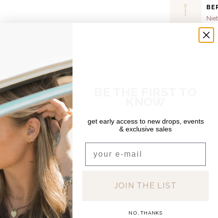
BE
Niet
DEA
DO
Niet
BE THE FIRST TO
J&C
KNOW
EM
Niet
get early access to new drops, events
& exclusive sales
J&C
Email
CL
Niet
JOIN THE LIST
NO, THANKS