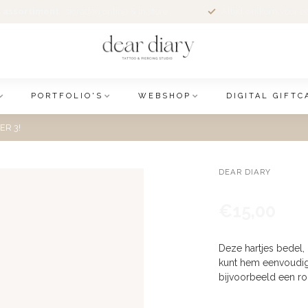
 assortiment
sieraden online & in store
Altijd welkom voor e
PORTFOLIO'S
WEBSHOP
DIGITAL GIFTC
ER 3!
DEAR DIARY
€15,00
Deze hartjes bedel, g
kunt hem eenvoudig 
bijvoorbeeld een ro