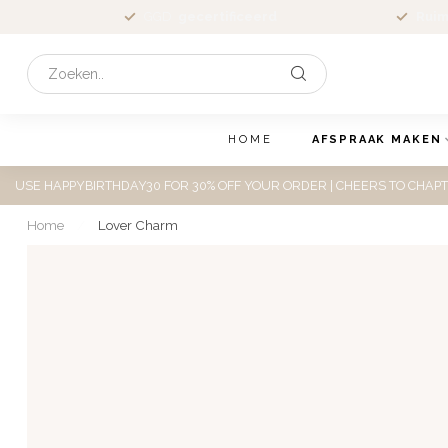
GGD
gecertificeerd
Ruim
HOME
AFSPRAAK MAKEN
USE HAPPYBIRTHDAY30 FOR 30% OFF YOUR ORDER | CHEERS TO CHAPT
Home
/
Lover Charm