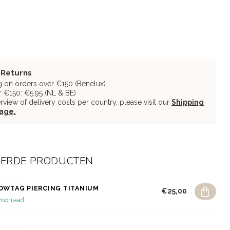
 Returns
g on orders over €150 (Benelux)
 €150: €5.95 (NL & BE)
erview of delivery costs per country, please visit our
Shipping
page.
EERDE PRODUCTEN
R DIARY
OWTAG PIERCING TITANIUM
€25,00
voorraad
R DIARY