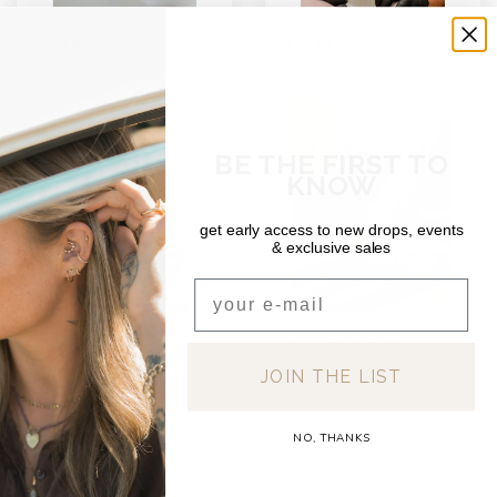
MAURA
MOTTA
BE THE FIRST TO
KNOW
get early access to new drops, events
& exclusive sales
Email
PIM (STUDENT
TAI
ARTIST)
JOIN THE LIST
NO, THANKS