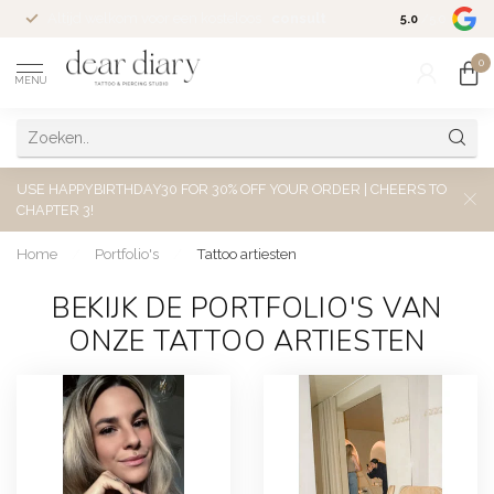
Altijd welkom voor een kosteloos
consult
5.0
/5.0
0
MENU
USE HAPPYBIRTHDAY30 FOR 30% OFF YOUR ORDER | CHEERS TO
CHAPTER 3!
Home
/
Portfolio's
/
Tattoo artiesten
BEKIJK DE PORTFOLIO'S VAN
ONZE TATTOO ARTIESTEN