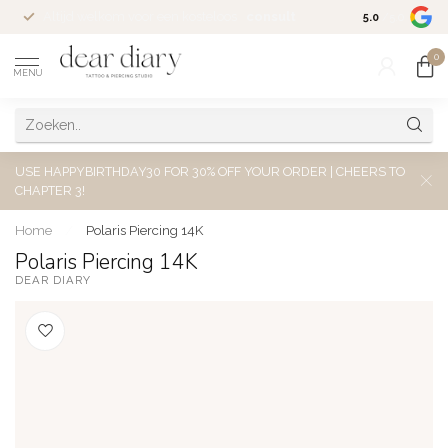
Altijd welkom voor een kosteloos
consult
5.0
/5.0
0
MENU
USE HAPPYBIRTHDAY30 FOR 30% OFF YOUR ORDER | CHEERS TO
CHAPTER 3!
Home
/
Polaris Piercing 14K
Polaris Piercing 14K
DEAR DIARY