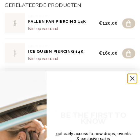
GERELATEERDE PRODUCTEN
DEAR DIARY
FALLEN FAN PIERCING 14K
€120,00
Niet op voorraad
DEAR DIARY
ICE QUEEN PIERCING 14K
€160,00
Niet op voorraad
DEAR DIARY
LINEA PIERCING 14K
€120,00
Op voorraad
DEAR DIARY
OPENHEARTED PIERCING 18K
BE THE FIRST TO
€50,00
Niet op voorraad
KNOW
get early access to new drops, events
DEAR DIARY
& exclusive sales