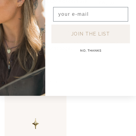
PAINTED LADY PIERCING 14K
€80,00
Niet op voorraad
Email
SHIPPING & RETURNS
Free shipping on orders over €150 (Benelux)
JOIN THE LIST
Orders under €150: €5.95 (NL & BE)
For a full overview of delivery costs per country, please visit
our
Shipping & Returns page.
NO, THANKS
RECENT BEKEKEN