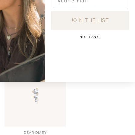
Free shipping on orders over €150 (Benelux)
Orders under €150: €5.95 (NL & BE)
For a full overview of delivery costs per country,
JOIN THE LIST
please visit our
Shipping & Returns page.
NO, THANKS
RECENT BEKEKEN
DEAR DIARY