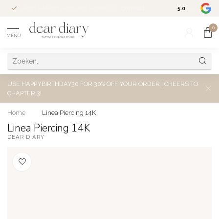
Altijd welkom voor een kosteloos
consult
5.0
/5.0
0
MENU
USE HAPPYBIRTHDAY30 FOR 30% OFF YOUR ORDER | CHEERS TO
CHAPTER 3!
Home
/
Linea Piercing 14K
Linea Piercing 14K
DEAR DIARY