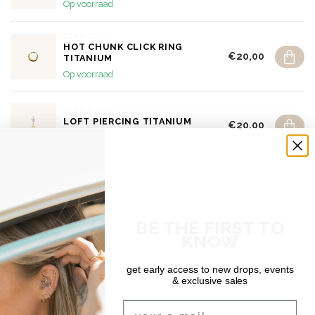
Op voorraad
DEAR DIARY
HOT CHUNK CLICK RING
€20,00
TITANIUM
Op voorraad
DEAR DIARY
LOFT PIERCING TITANIUM
€20,00
Op voorraad
DEAR DIARY
OPENHEARTED PIERCING 18K
€50,00
Niet op voorraad
BE THE FIRST TO
KNOW
DEAR DIARY
ORYN CLICK RING TITANIUM
€15,00
get early access to new drops, events
Niet op voorraad
& exclusive sales
Email
SHIPPING & RETURNS