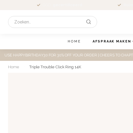
GGD
gecertificeerd
Ruim
HOME
AFSPRAAK MAKEN
USE HAPPYBIRTHDAY30 FOR 30% OFF YOUR ORDER | CHEERS TO CHAPT
Home
/
Triple Trouble Click Ring 14K