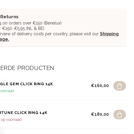
 Returns
g on orders over €150 (Benelux)
 €150: €5.95 (NL & BE)
erview of delivery costs per country, please visit our
Shipping
page.
EERDE PRODUCTEN
R DIARY
NGLE GEM CLICK RING 14K
€160,00
voorraad
R DIARY
RTUNE CLICK RING 14K
€180,00
 op voorraad