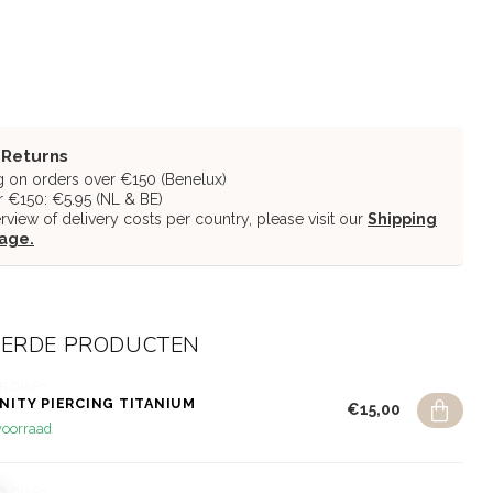
 Returns
g on orders over €150 (Benelux)
 €150: €5.95 (NL & BE)
erview of delivery costs per country, please visit our
Shipping
page.
EERDE PRODUCTEN
R DIARY
INITY PIERCING TITANIUM
€15,00
voorraad
R DIARY