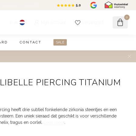
en kosteloos
consult
5.0
/5.0
0
Mijn account
Verlanglijst
EUR
ARD
CONTACT
SALE
 LIBELLE PIERCING TITANIUM
ercing heeft drie subtiel fonkelende zirkonia steentjes en een
ysteem. Een uniek sieraad dat geschikt is voor verschillende
helix, tragus en oorlel.
Lees meer
.