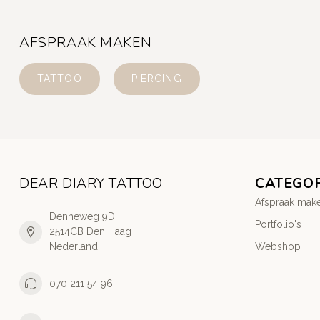
AFSPRAAK MAKEN
TATTOO
PIERCING
DEAR DIARY TATTOO
CATEGO
Afspraak mak
Denneweg 9D
Portfolio's
2514CB Den Haag
Nederland
Webshop
070 211 54 96