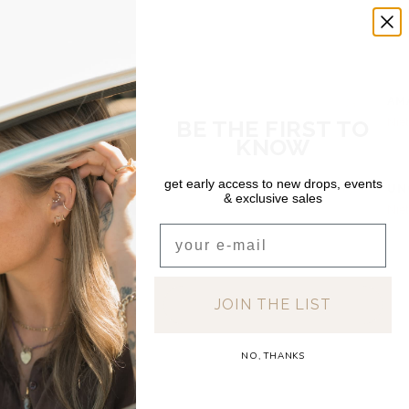
CO
Op 
DEA
AM
BE THE FIRST TO
Niet
KNOW
DEA
get early access to new drops, events
UN
& exclusive sales
Niet
Email
JOIN THE LIST
NO, THANKS