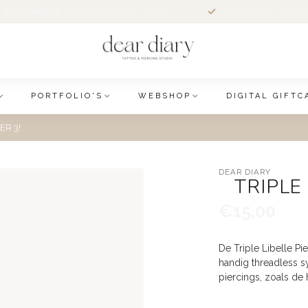
 assortiment
sieraden online & in store
Altijd welkom voor e
PORTFOLIO'S
WEBSHOP
DIGITAL GIFTC
ER 3!
DEAR DIARY
TRIPLE
€15,00
De Triple Libelle Pi
handig threadless s
piercings, zoals de 