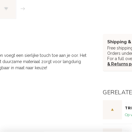
Shipping &
Free shippin
Orders under
n voegt een sierlijke touch toe aan je oor. Het
For a full ov
het duurzame materiaal zorgt voor langdurig
& Returns 
jgbaar in maat naar keuze!
GERELAT
DEA
TR
Op 
DEA