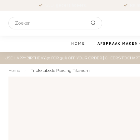
GGD
gecertificeerd
Ruim
HOME
AFSPRAAK MAKEN
USE HAPPYBIRTHDAY30 FOR 30% OFF YOUR ORDER | CHEERS TO CHAPT
Home
/
Triple Libelle Piercing Titanium