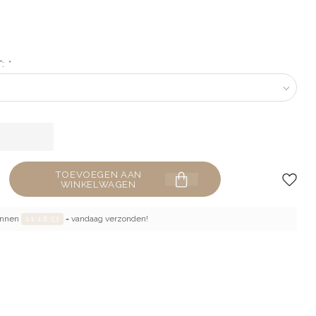
T:
*
TOEVOEGEN AAN
WINKELWAGEN
binnen
11:18:52
= vandaag verzonden!