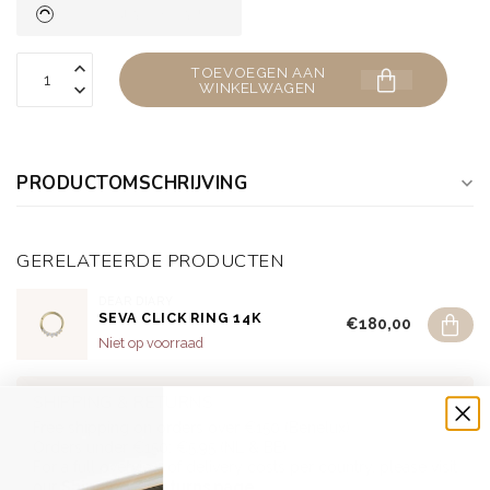
TOEVOEGEN AAN
WINKELWAGEN
PRODUCTOMSCHRIJVING
GERELATEERDE PRODUCTEN
DEAR DIARY
SEVA CLICK RING 14K
€180,00
Niet op voorraad
SHIPPING & RETURNS
Free shipping on orders over €150 (Benelux)
Orders under €150: €5.95 (NL & BE)
For a full overview of delivery costs per country, please visit
our
Shipping & Returns page.