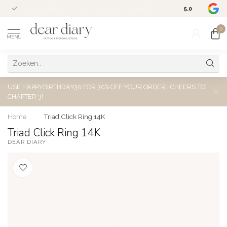
Altijd welkom voor een kosteloos
consult
5.0
/5.0
0
MENU
USE HAPPYBIRTHDAY30 FOR 30% OFF YOUR ORDER | CHEERS TO
CHAPTER 3!
Home
/
Triad Click Ring 14K
Triad Click Ring 14K
DEAR DIARY