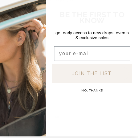
BE THE FIRST TO
KNOW
get early access to new drops, events
RECENT BEKEKEN
& exclusive sales
Email
JOIN THE LIST
NO, THANKS
DEAR DIARY
TRIAD CLICK RING 14K
€170,00