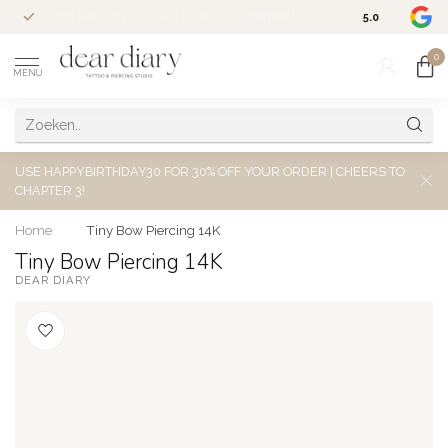
Altijd welkom voor een kosteloos
consult
5.0
/5.0
0
MENU
USE HAPPYBIRTHDAY30 FOR 30% OFF YOUR ORDER | CHEERS TO
CHAPTER 3!
Home
/
Tiny Bow Piercing 14K
Tiny Bow Piercing 14K
DEAR DIARY