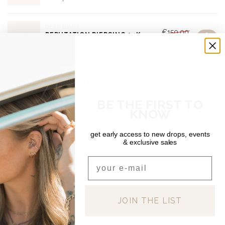
DEAR DIARY
€150,00
REPUTATION PIERCING 14K
€90,00
Niet op voorraad
DEAR DIARY
GROWTH PIERCING 14K
€100,00
Niet op voorraad
BE THE FIRST TO
KNOW
SHIPPING & RETURNS
Free shipping on orders over €150 (Benelux)
get early access to new drops, events
& exclusive sales
Orders under €150: €5.95 (NL & BE)
For a full overview of delivery costs per country, please visit
Email
our
Shipping & Returns page.
JOIN THE LIST
RECENT BEKEKEN