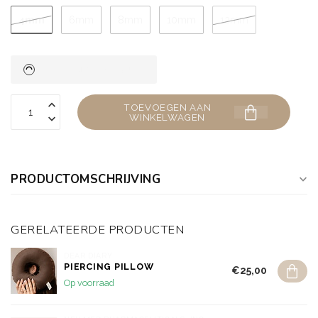
4mm
6mm
8mm
10mm
12mm
TOEVOEGEN AAN
WINKELWAGEN
PRODUCTOMSCHRIJVING
GERELATEERDE PRODUCTEN
DEAR DIARY
PIERCING PILLOW
€25,00
Op voorraad