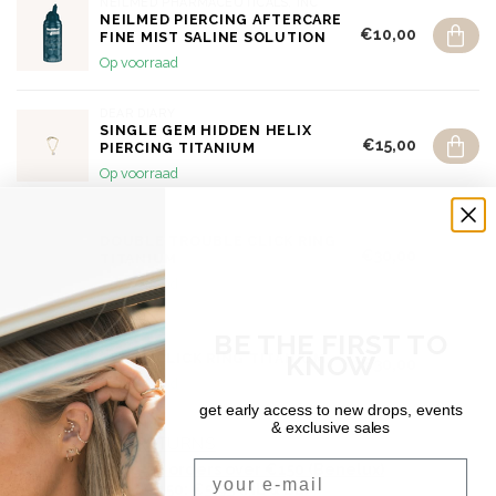
NEILMED PHARMACEUTICALS, INC
NEILMED PIERCING AFTERCARE
€10,00
FINE MIST SALINE SOLUTION
Op voorraad
DEAR DIARY
SINGLE GEM HIDDEN HELIX
€15,00
PIERCING TITANIUM
Op voorraad
DEAR DIARY
DOUBLE TROUBLE CLICK RING
€30,00
TITANIUM
Op voorraad
BE THE FIRST TO
DEAR DIARY
KNOW
TWIST CLICK RING TITANIUM
€30,00
Op voorraad
get early access to new drops, events
& exclusive sales
SHIPPING & RETURNS
Email
Free shipping on orders over €150 (Benelux)
Orders under €150: €5.95 (NL & BE)