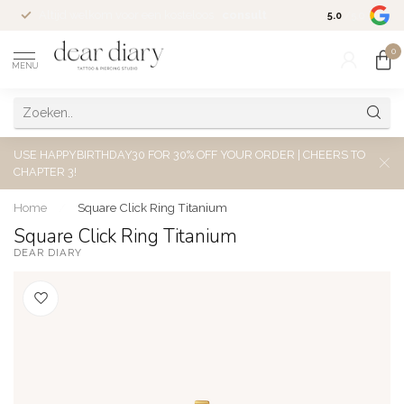
Altijd welkom voor een kosteloos
consult
5.0
/5.0
0
MENU
USE HAPPYBIRTHDAY30 FOR 30% OFF YOUR ORDER | CHEERS TO
CHAPTER 3!
Home
/
Square Click Ring Titanium
Square Click Ring Titanium
DEAR DIARY