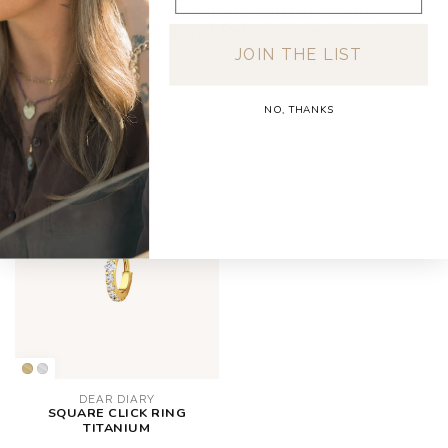
For a full overview of delivery costs per country,
please visit our
Shipping & Returns page.
JOIN THE LIST
NO, THANKS
RECENT BEKEKEN
DEAR DIARY
SQUARE CLICK RING
TITANIUM