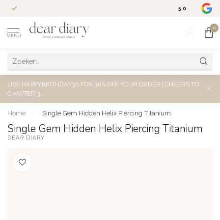
Ruim assortiment
sieraden online & in store
Altijd welkom
5.0
/5.0
0
MENU
USE HAPPYBIRTHDAY30 FOR 30% OFF YOUR ORDER | CHEERS TO
CHAPTER 3!
Home
/
Single Gem Hidden Helix Piercing Titanium
Single Gem Hidden Helix Piercing Titanium
DEAR DIARY