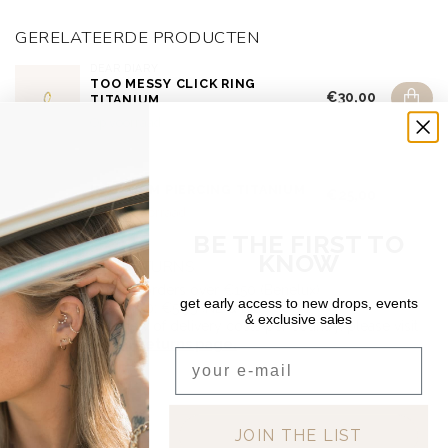
GERELATEERDE PRODUCTEN
DEAR DIARY
TOO MESSY CLICK RING
€30,00
TITANIUM
Op voorraad
DEAR DIARY
IN BLOOM PIERCING TITANIUM
€25,00
Niet op voorraad
BE THE FIRST TO
KNOW
SHIPPING & RETURNS
Free shipping on orders over €150 (Benelux)
get early access to new drops, events
Orders under €150: €5.95 (NL & BE)
& exclusive sales
For a full overview of delivery costs per country, please visit
our
Shipping & Returns page.
Email
JOIN THE LIST