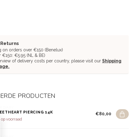
 Returns
g on orders over €150 (Benelux)
 €150: €5.95 (NL & BE)
erview of delivery costs per country, please visit our
Shipping
page.
EERDE PRODUCTEN
R DIARY
EETHEART PIERCING 14K
€80,00
 op voorraad
R DIARY