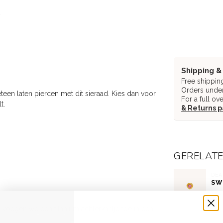
Shipping &
Free shippin
Orders under
eteen laten piercen met dit sieraad. Kies dan voor
For a full ov
t.
& Returns 
GERELAT
DEA
SW
Niet
ce voegen we een titanium achterkantje toe in een
DEA