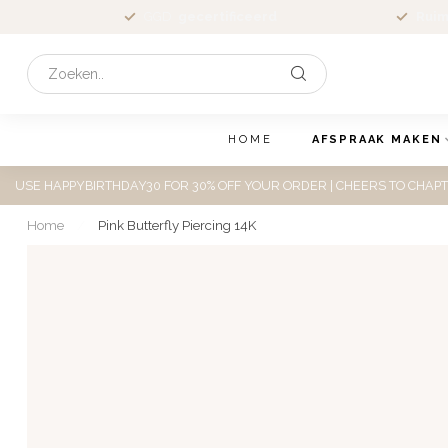
GGD
gecertificeerd
Ruim
HOME
AFSPRAAK MAKEN
USE HAPPYBIRTHDAY30 FOR 30% OFF YOUR ORDER | CHEERS TO CHAPT
Home
/
Pink Butterfly Piercing 14K