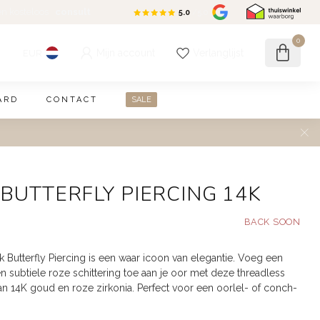
en kosteloos
consult
5.0
/5.0
0
Mijn account
Verlanglijst
EUR
ARD
CONTACT
SALE
 BUTTERFLY PIERCING 14K
 Butterfly Piercing is een waar icoon van elegantie. Voeg een
n subtiele roze schittering toe aan je oor met deze threadless
an 14K goud en roze zirkonia. Perfect voor een oorlel- of conch-