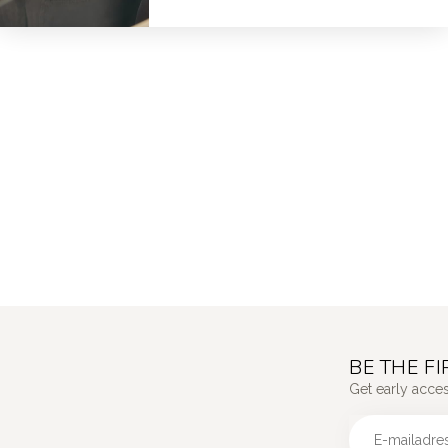
BE THE F
Get early acce