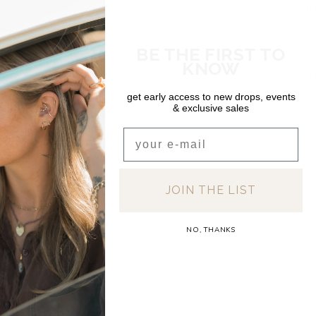
TH
Niet
BE THE FIRST TO
KNOW
DEA
OC
Niet
get early access to new drops, events
& exclusive sales
Email
JOIN THE LIST
NO, THANKS