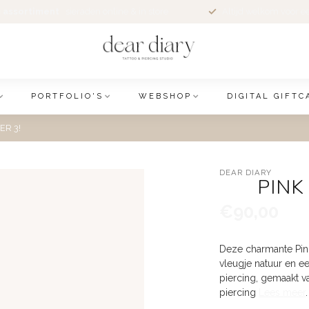
 assortiment
sieraden online & in store
Altijd welkom voor e
PORTFOLIO'S
WEBSHOP
DIGITAL GIFTC
ER 3!
DEAR DIARY
PINK
€90,00
Deze charmante Pink
vleugje natuur en ee
piercing, gemaakt v
piercing
Lees meer
.