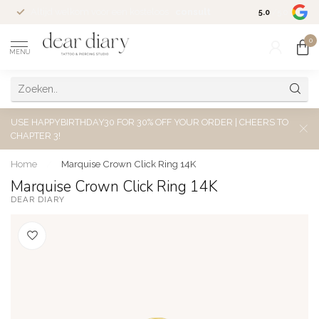
Altijd welkom voor een kosteloos
consult
5.0
/5.0
0
MENU
USE HAPPYBIRTHDAY30 FOR 30% OFF YOUR ORDER | CHEERS TO
CHAPTER 3!
Home
/
Marquise Crown Click Ring 14K
Marquise Crown Click Ring 14K
DEAR DIARY