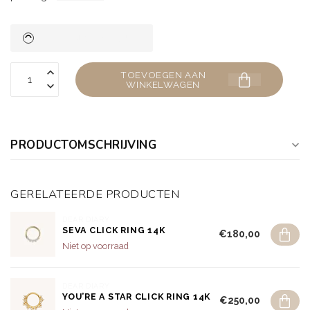
TOEVOEGEN AAN
WINKELWAGEN
PRODUCTOMSCHRIJVING
GERELATEERDE PRODUCTEN
DEAR DIARY
SEVA CLICK RING 14K
€180,00
Niet op voorraad
DEAR DIARY
YOU’RE A STAR CLICK RING 14K
€250,00