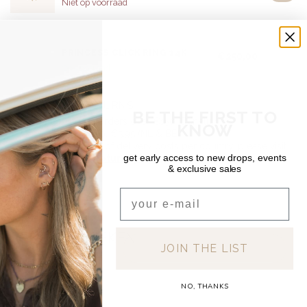
Niet op voorraad
DEAR DIARY
PRINCESS CLICK RING 14K
€250,00
Op voorraad
SHIPPING & RETURNS
BE THE FIRST TO
Free shipping on orders over €150 (Benelux)
KNOW
Orders under €150: €5.95 (NL & BE)
For a full overview of delivery costs per country, please visit
get early access to new drops, events
our
Shipping & Returns page.
& exclusive sales
Email
RECENT BEKEKEN
JOIN THE LIST
NO, THANKS