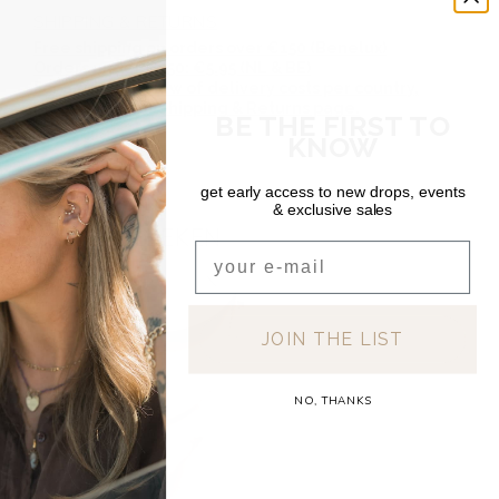
SHIPPING & RETURNS
Free shipping on orders over €150 (Benelux)
Orders under €150: €5.95 (NL & BE)
For a full overview of delivery costs per country,
please visit our
Shipping & Returns page.
BE THE FIRST TO
KNOW
get early access to new drops, events
& exclusive sales
RECENT BEKEKEN
Email
JOIN THE LIST
NO, THANKS