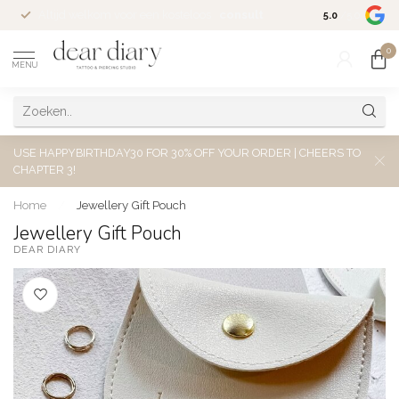
Altijd welkom voor een kosteloos
consult
5.0
/5.0
0
MENU
USE HAPPYBIRTHDAY30 FOR 30% OFF YOUR ORDER | CHEERS TO
CHAPTER 3!
Home
/
Jewellery Gift Pouch
Jewellery Gift Pouch
DEAR DIARY