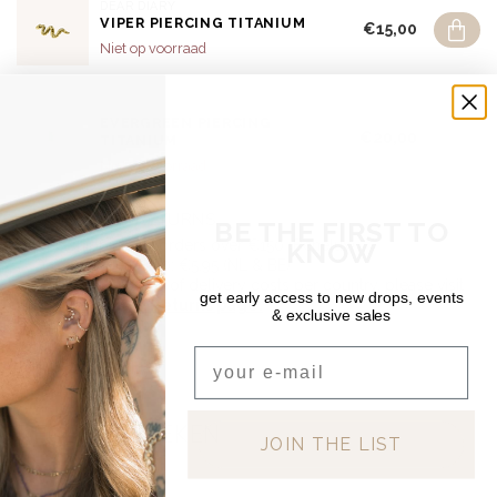
DEAR DIARY
VIPER PIERCING TITANIUM
€15,00
Niet op voorraad
DEAR DIARY
EVERGREEN PIERCING
€20,00
TITANIUM
Niet op voorraad
SHIPPING & RETURNS
BE THE FIRST TO
Free shipping on orders over €150 (Benelux)
KNOW
Orders under €150: €5.95 (NL & BE)
For a full overview of delivery costs per country, please visit
get early access to new drops, events
our
Shipping & Returns page.
& exclusive sales
Email
RECENT BEKEKEN
JOIN THE LIST