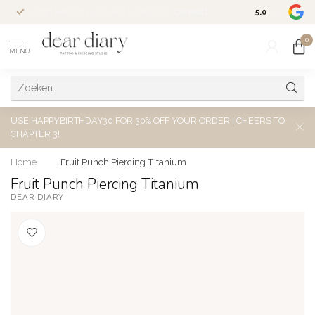
Altijd welkom voor een kosteloos
consult
5.0
/5.0
0
MENU
USE HAPPYBIRTHDAY30 FOR 30% OFF YOUR ORDER | CHEERS TO
CHAPTER 3!
Home
/
Fruit Punch Piercing Titanium
Fruit Punch Piercing Titanium
DEAR DIARY