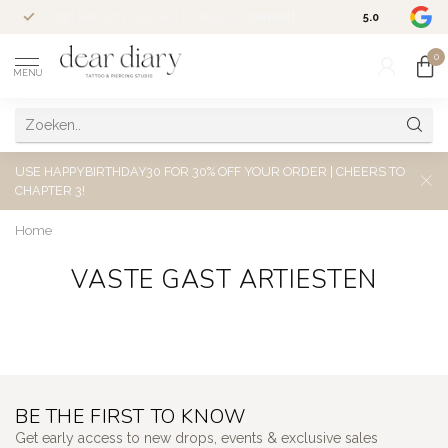
Altijd welkom voor een kosteloos
consult
5.0
/5.0
0
MENU
USE HAPPYBIRTHDAY30 FOR 30% OFF YOUR ORDER | CHEERS TO
CHAPTER 3!
Home
VASTE GAST ARTIESTEN
BE THE FIRST TO KNOW
Get early access to new drops, events & exclusive sales