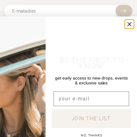
AFSPRAAK MAKEN
TATTOO
BE THE FIRST TO
KNOW
PIERCING
get early access to new drops, events
& exclusive sales
Email
DEAR DIARY TATTOO
JOIN THE LIST
Denneweg 9D
2514CB Den Haag
Nederland
NO, THANKS